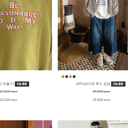
●
●
●
●
●
두잇 와플 티
(40%)라이트 후드 집업
37,000 won
49,000 won
22,200 won
29,400 won