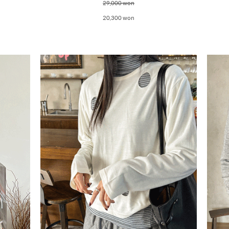
29,000 won
20,300 won