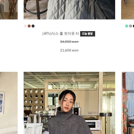
●
●
●
●
●
●
(40%)식스 홀 컷아웃 티
36,000 won
21,600 won