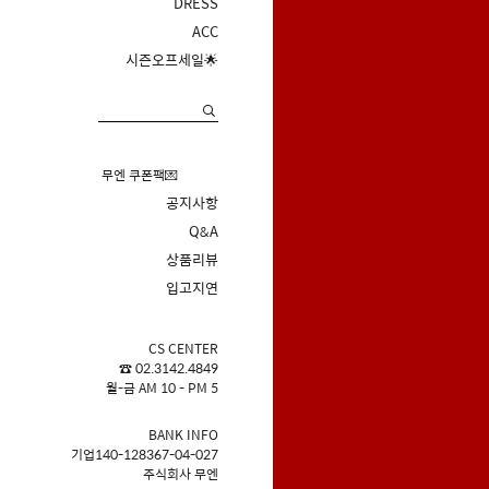
DRESS
ACC
시즌오프세일🌟
무엔 쿠폰팩💌
공지사항
Q&A
상품리뷰
입고지연
CS CENTER
☎ 02.3142.4849
월-금 AM 10 - PM 5
BANK INFO
기업140-128367-04-027
주식회사 무엔