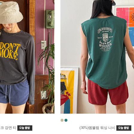
●
●
모크 강연 티
(30%)엠블럼 워싱 나시