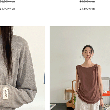
21,000 won
34,000 won
14,700 won
23,800 won