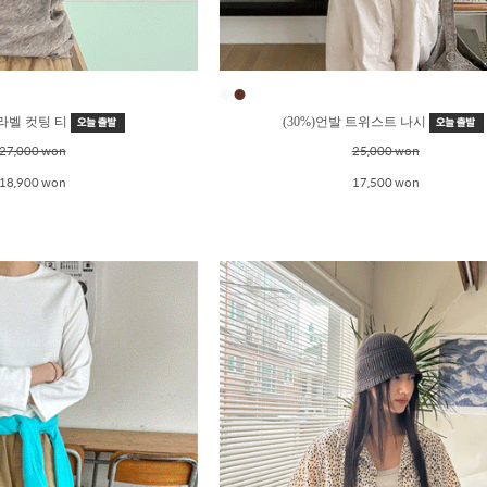
●
●
 라벨 컷팅 티
(30%)언발 트위스트 나시
27,000 won
25,000 won
18,900 won
17,500 won