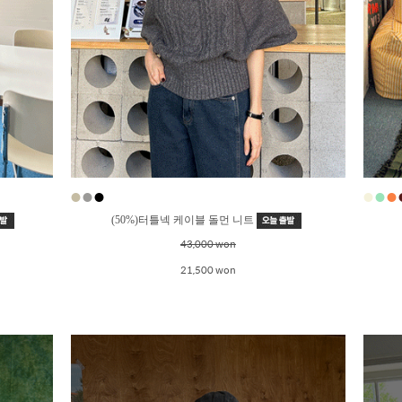
●
●
●
●
●
●
(50%)터틀넥 케이블 돌먼 니트
43,000 won
21,500 won