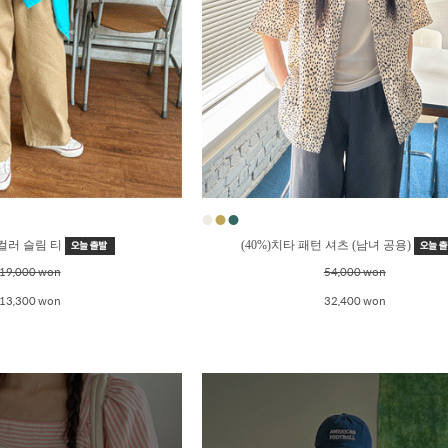
●
●
●
 컬러 슬림 티
(40%)치타 패턴 셔츠 (남녀 공용)
19,000 won
54,000 won
13,300 won
32,400 won