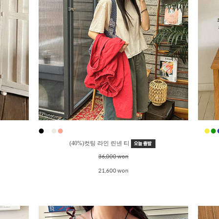
●
●
●
●
●
●
●
(40%)컷팅 라인 린넨 티
36,000 won
21,600 won