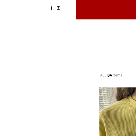
ALL
84
items