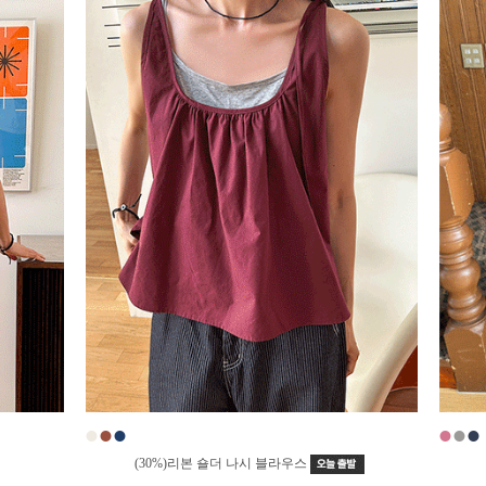
●
●
●
●
●
●
(30%)리본 숄더 나시 블라우스