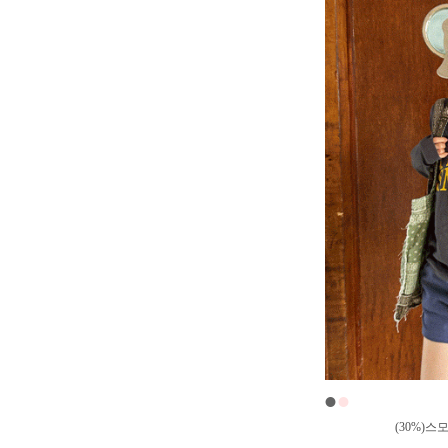
●
●
(30%)스